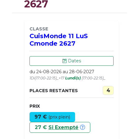
2627
CLASSE
CuisMonde 11 LuS
Cmonde 2627
Dates
du 24-08-2026 au 28-06-2027
1Di(17:00-22:15)_+17
Lundi(s)
(17:00-22:15)_
4
PLACES RESTANTES
PRIX
97 €
(prix plein)
27 €
Si Exempté