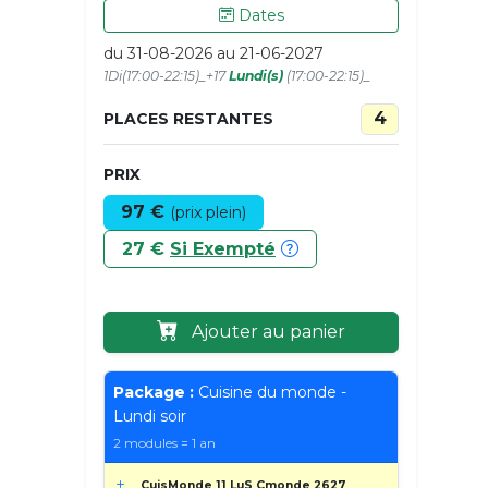
Dates
du 31-08-2026 au 21-06-2027
1Di(17:00-22:15)_+17
Lundi(s)
(17:00-22:15)_
4
PLACES RESTANTES
PRIX
97 €
(prix plein)
27 €
Si Exempté
Ajouter au panier
Package :
Cuisine du monde -
Lundi soir
2 modules = 1 an
CuisMonde 11 LuS Cmonde 2627