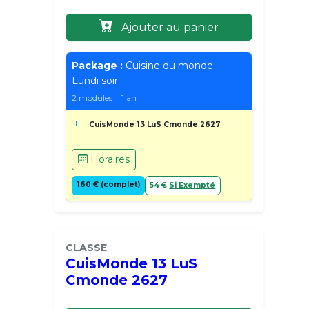
Ajouter au panier
Package :
Cuisine du monde -
Lundi soir
2 modules = 1 an
CuisMonde 13 LuS Cmonde 2627
Horaires
160 € (complet)
54 €
Si Exempté
CLASSE
CuisMonde 13 LuS
Cmonde 2627