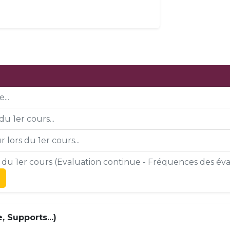
...
du 1er cours...
 lors du 1er cours...
s du 1er cours (Evaluation continue - Fréquences des éval
 Supports...)