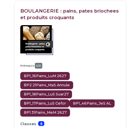
BOULANGERIE : pains, pates briochees
et produits croquants
Prérequis:
606
BP1_16Pains_LuM 2627
BP2 21Pains_MaS Annule
BP1_18Pains_LuS Suar27
BP1_17Pains_LuS Cefor
BP1_46Pains_JeS AL
BP1 31Pains_MeM 2627
Classes :
6