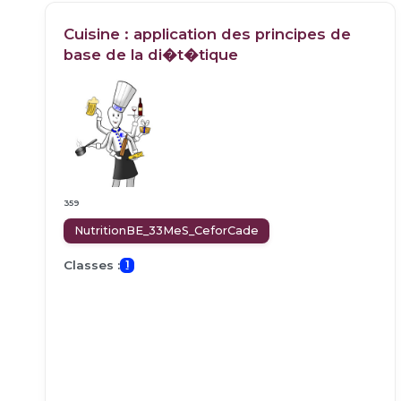
Cuisine : application des principes de
base de la di�t�tique
359
NutritionBE_33MeS_CeforCade
Classes :
1