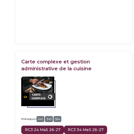
Carte complexe et gestion
administrative de la cuisine
Prérequis:
342
343
564
RC3 24 MaS 26-27
RC3 34 MeS 26-27