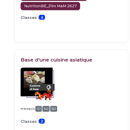
NutritionBE_21Ini MaM 2627
Classes :
4
Base d'une cuisine asiatique
Prérequis:
131
341
561
Classes :
3