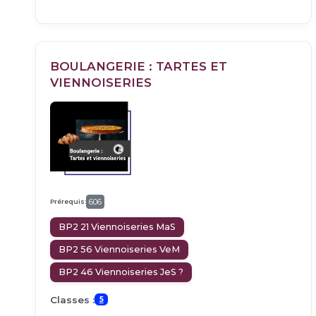
BOULANGERIE : TARTES ET
VIENNOISERIES
Prérequis:
606
BP2 21 Viennoiseries MaS
BP2 56 Viennoiseries VeM
BP2 46 Viennoiseries JeS ?
Classes :
5