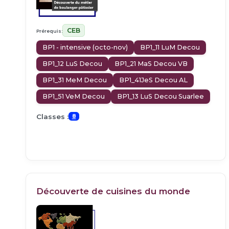
CEB
Prérequis:
BP1 - intensive (octo-nov)
BP1_11 LuM Decou
BP1_12 LuS Decou
BP1_21 MaS Decou VB
BP1_31 MeM Decou
BP1_41JeS Decou AL
BP1_51 VeM Decou
BP1_13 LuS Decou Suarlee
Classes :
8
Découverte de cuisines du monde