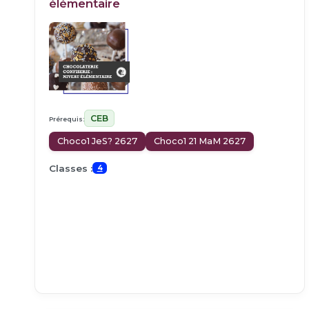
élémentaire
CEB
Prérequis:
Choco1 JeS? 2627
Choco1 21 MaM 2627
Classes :
4