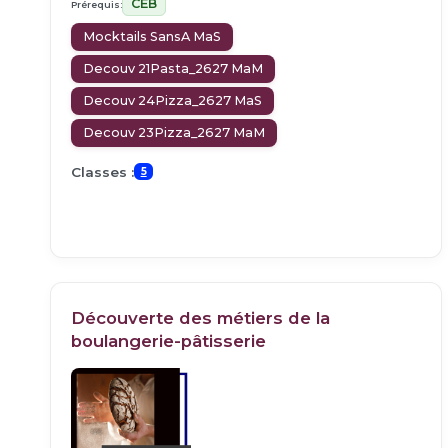
CEB
Prérequis:
Mocktails SansA MaS
Decouv 21Pasta_2627 MaM
Decouv 24Pizza_2627 MaS
Decouv 23Pizza_2627 MaM
Classes :
5
Découverte des métiers de la
boulangerie-pâtisserie