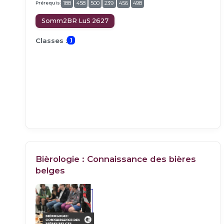
Prérequis:
188
458
500
239
456
498
Somm2BR LuS 2627
Classes :
1
Bièrologie : Connaissance des bières
belges