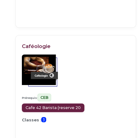
Caféologie
CEB
Prérequis:
Cafe 42 Barista (reserve 20
Classes :
1