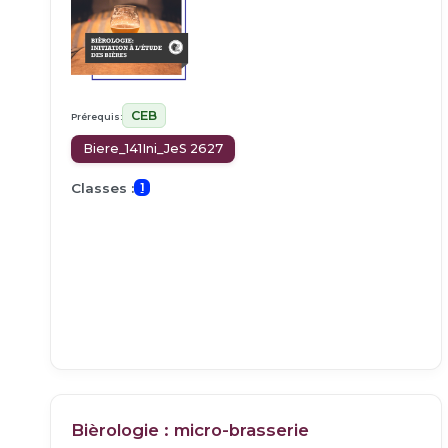
CEB
Prérequis:
Biere_141Ini_JeS 2627
Classes :
1
Bièrologie : micro-brasserie