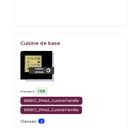
Cuisine de base
CEB
Prérequis:
BBBC1_31MeS_CuisineFamille
BBBC1_21MaS_CuisineFamille
Classes :
2