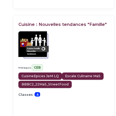
Cuisine : Nouvelles tendances "Famille"
CEB
Prérequis:
CuisineEpices JeM LQ
Escale Culinaine MaS
BBBC2_22MaS_StreetFood
Classes :
4