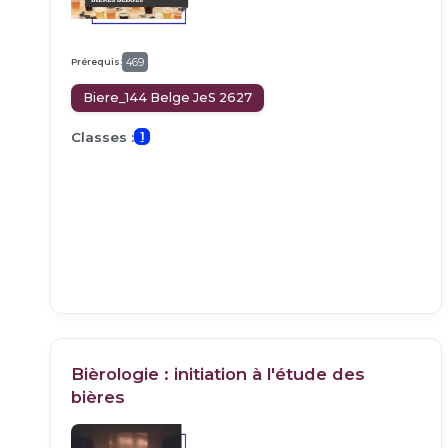
Prérequis:
469
Biere_144 Belge JeS 2627
Classes :
1
Bièrologie : initiation à l'étude des
bières