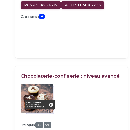
RC3 44 JeS 26-27
RC3 14 LuM 26-27 $
Classes :
4
Chocolaterie-confiserie : niveau avancé
Prérequis:
262
536