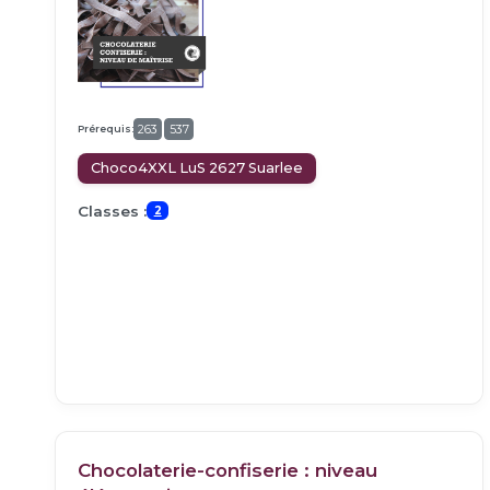
Prérequis:
263
537
Choco4XXL LuS 2627 Suarlee
Classes :
2
Chocolaterie-confiserie : niveau