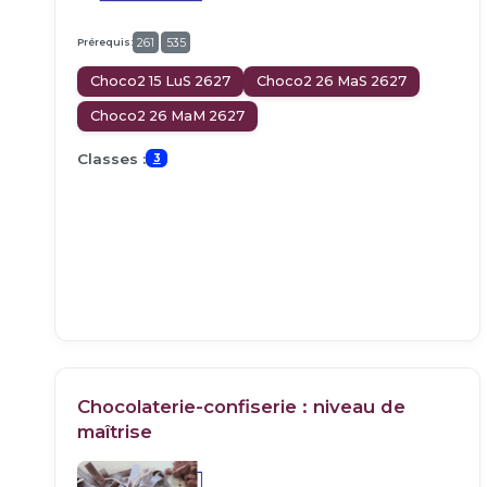
Prérequis:
261
535
Choco2 15 LuS 2627
Choco2 26 MaS 2627
Choco2 26 MaM 2627
Classes :
3
Chocolaterie-confiserie : niveau de
maîtrise