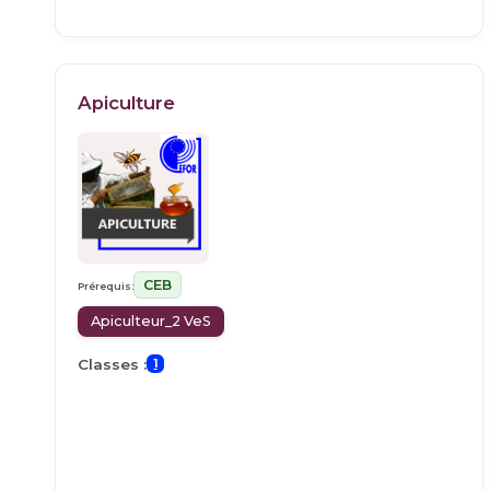
Apiculture
CEB
Prérequis:
Apiculteur_2 VeS
Classes :
1