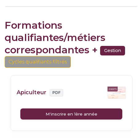
Formations
qualifiantes/métiers
correspondantes +
Gestion
Cycles qualifiants filtrés
zoom
Apiculteur
PDF
M'inscrire en 1ère année