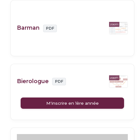
zoom
Barman
PDF
zoom
Bierologue
PDF
M'inscrire en 1ère année