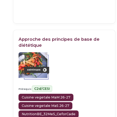
Approche des principes de base de
diététique
C2d/CESI
Prérequis:
Cuisine vegetale MaM 26-27
Cuisine vegetale MaS 26-27
NutritionBE_32MeS_CeforCade