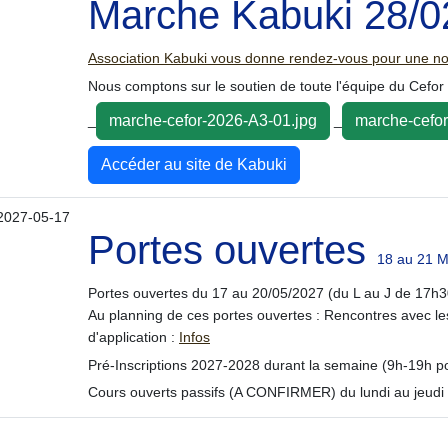
Marche Kabuki 28/0
Association Kabuki vous donne rendez-vous pour une no
Nous comptons sur le soutien de toute l'équipe du Cefor 
_
_
marche-cefor-2026-A3-01.jpg
marche-cefor
Accéder au site de Kabuki
2027-05-17
Portes ouvertes
18 au 21 
Portes ouvertes
du 17 au 20/05/2027
(du L au J de 17h3
Au planning de ces portes ouvertes : Rencontres avec les
d'application :
Infos
Pré-Inscriptions 2027-2028 durant la semaine (9h-19h p
Cours ouverts passifs (A CONFIRMER) du lundi au jeudi 