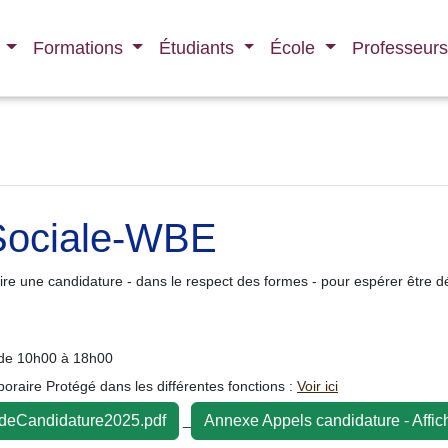
l
Formations
Étudiants
École
Professeur
 Sociale-WBE
re une candidature - dans le respect des formes - pour espérer être dé
 de 10h00 à 18h00
raire Protégé dans les différentes fonctions :
Voir ici
_
ideCandidature2025.pdf
Annexe Appels candidature - Affic