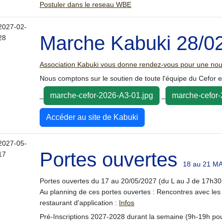
Postuler dans le reseau WBE
2027-02-
Marche Kabuki 28/02
28
Association Kabuki vous donne rendez-vous pour une nouv
Nous comptons sur le soutien de toute l'équipe du Cefor e
_
_
marche-cefor-2026-A3-01.jpg
marche-cefor-
Accéder au site de Kabuki
2027-05-
Portes ouvertes
17
18 au 21 MA
Portes ouvertes
du 17 au 20/05/2027
(du L au J de 17h30
Au planning de ces portes ouvertes : Rencontres avec les 
restaurant d'application :
Infos
Pré-Inscriptions 2027-2028 durant la semaine (9h-19h po