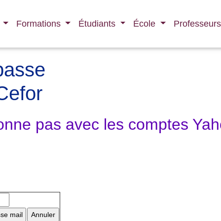
l
Formations
Étudiants
École
Professeur
passe
Cefor
ionne pas avec les comptes Yah