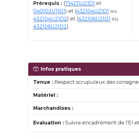
Prérequis :
(
714211U21D1
et
040102U11D1
) et (
432104U21D1
ou
432104U21D2
) et (
432106U21D1
ou
432106U21D2
)
Infos pratiques
Tenue :
Respect scrupuleux des consignes
Matériel :
Marchandises :
Evaluation :
Suivre encadrement de l'EI e