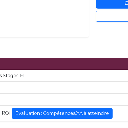
 Stages-EI
t ROI
Evaluation : Compétences/AA à atteindre