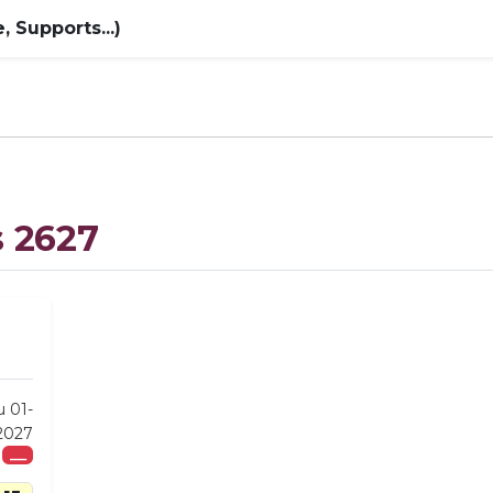
 Supports...)
s 2627
u 01-
-2027
___