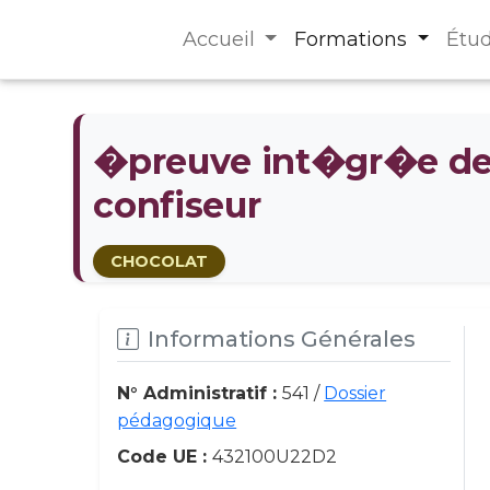
Accueil
Formations
Étu
�preuve int�gr�e de l
confiseur
CHOCOLAT
Informations Générales
N° Administratif :
541 /
Dossier
pédagogique
Code UE :
432100U22D2