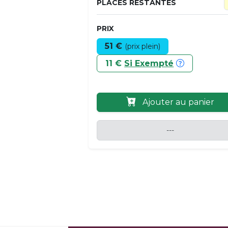
PLACES RESTANTES
PRIX
51 €
(prix plein)
11 €
Si Exempté
Ajouter au panier
---