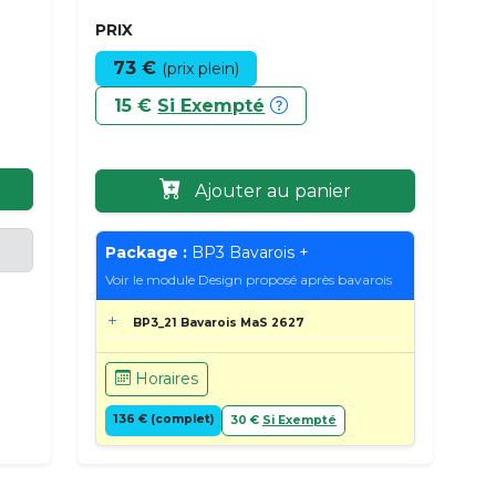
PRIX
73 €
(prix plein)
15 €
Si Exempté
Ajouter au panier
Package :
BP3 Bavarois +
Voir le module Design proposé après bavarois
BP3_21 Bavarois MaS 2627
Horaires
136 € (complet)
30 €
Si Exempté