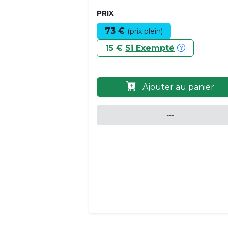
PRIX
73 €
(prix plein)
15 €
Si Exempté
Ajouter au panier
---