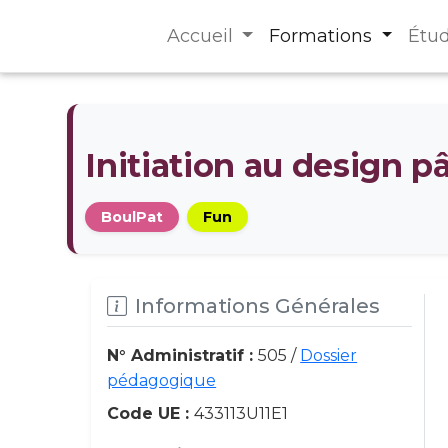
Accueil
Formations
Étu
Initiation au design pâ
BoulPat
Fun
Informations Générales
N° Administratif :
505 /
Dossier
pédagogique
Code UE :
433113U11E1