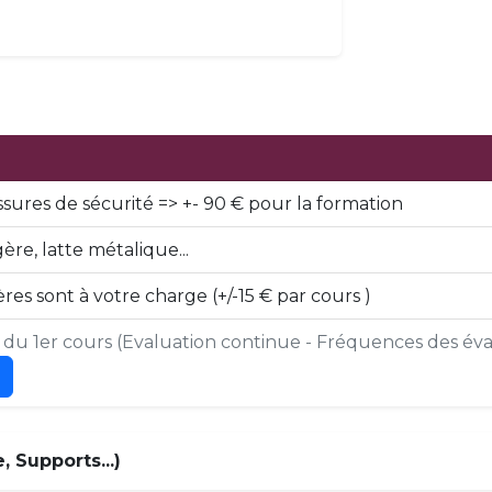
ssures de sécurité => +- 90 € pour la formation
re, latte métalique...
es sont à votre charge (+/-15 € par cours )
s du 1er cours (Evaluation continue - Fréquences des éval
 Supports...)