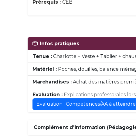
Prérequis :
CEB
Infos pratiques
Tenue :
Charlotte + Veste + Tablier + chau
Matériel :
Poches, douilles, balance ménagè
Marchandises :
Achat des matières premièr
Evaluation :
Explications professorales lor
Evaluation : Compétences/AA à atteindre
Complément d'information (Pédagogie,