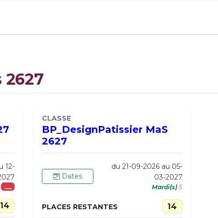
s 2627
CLASSE
27
BP_DesignPatissier MaS
2627
u 12-
du 21-09-2026 au 05-
Dates
2027
03-2027
___
Mardi(s)
S
14
14
PLACES RESTANTES