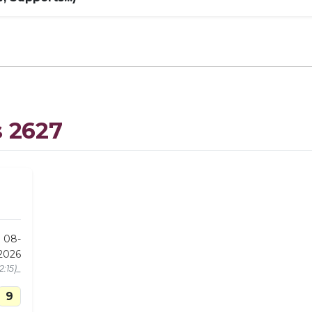
s 2627
u 08-
2026
2:15)_
9