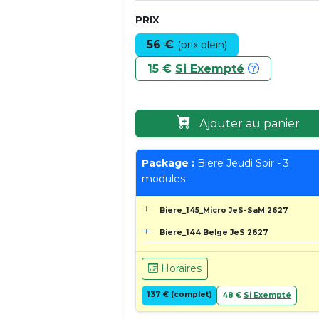
PRIX
56 €
(prix plein)
15 €
Si Exempté
Ajouter au panier
Package :
Biere Jeudi Soir - 3
modules
Biere_145_Micro JeS-SaM 2627
Biere_144 Belge JeS 2627
Horaires
137 € (complet)
48 €
Si Exempté