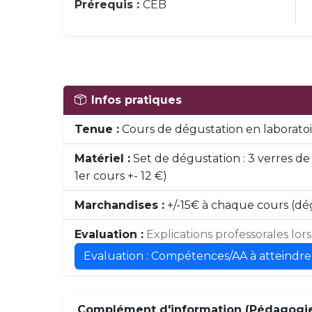
Prérequis :
CEB
Infos pratiques
Tenue :
Cours de dégustation en laboratoir
Matériel :
Set de dégustation : 3 verres de 
1er cours +- 12 €)
Marchandises :
+/-15€ à chaque cours (dég
Evaluation :
Explications professorales lor
Evaluation : Compétences/AA à atteindre
Complément d'information (Pédagogie,