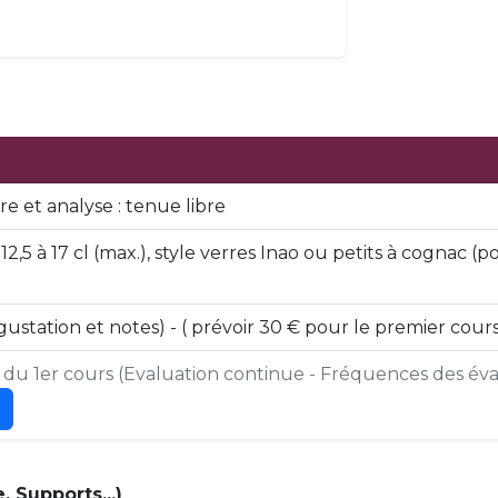
e et analyse : tenue libre
12,5 à 17 cl (max.), style verres Inao ou petits à cognac
ustation et notes) - ( prévoir 30 € pour le premier cours
s du 1er cours (Evaluation continue - Fréquences des éval
 Supports...)