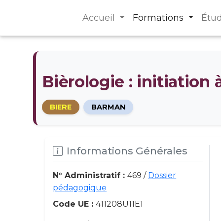
Accueil
Formations
Étu
Bièrologie : initiation 
BIERE
BARMAN
Informations Générales
N° Administratif :
469 /
Dossier
pédagogique
Code UE :
411208U11E1