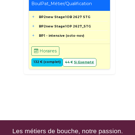
BoulPat_Métier/Qualification
BP2new Stage1OB 2627 STG
BP2new Stage1OP 2627_STG
BP1 - intensive (octo-nov)
Horaires
132 € (complet)
44 €
Si Exempté
Les métiers de bouche, notre passion.