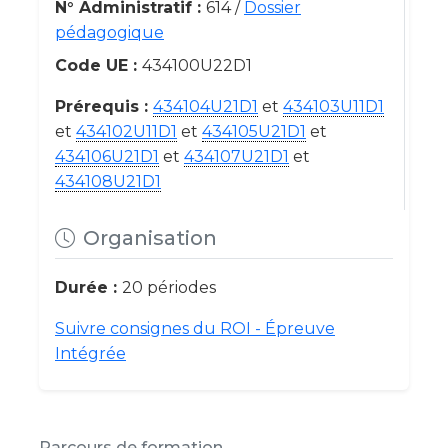
N° Administratif :
614 /
Dossier
pédagogique
Code UE :
434100U22D1
Prérequis :
434104U21D1
et
434103U11D1
et
434102U11D1
et
434105U21D1
et
434106U21D1
et
434107U21D1
et
434108U21D1
Organisation
Durée :
20 périodes
Suivre consignes du ROI - Épreuve
Intégrée
Parcours de formation