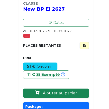
CLASSE
New BP EI 2627
Dates
du 01-12-2026 au 01-07-2027
___
15
PLACES RESTANTES
PRIX
51 €
(prix plein)
11 €
Si Exempté
Ajouter au panier
Package :