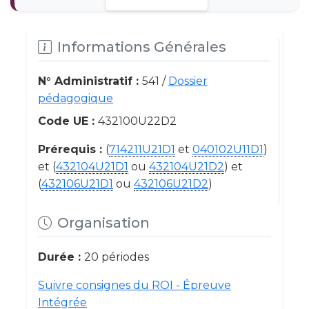
Informations Générales
N° Administratif :
541 /
Dossier
pédagogique
Code UE :
432100U22D2
Prérequis :
(
714211U21D1
et
040102U11D1
)
et (
432104U21D1
ou
432104U21D2
) et
(
432106U21D1
ou
432106U21D2
)
Organisation
Durée :
20 périodes
Suivre consignes du ROI - Épreuve
Intégrée