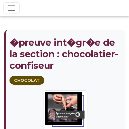
�preuve int�gr�e de
la section : chocolatier-
confiseur
CHOCOLAT