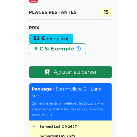
___
15
PLACES RESTANTES
PRIX
52 €
(prix plein)
9 €
Si Exempté
Ajouter au panier
Package :
Sommellerie 2 - Lundi
soir
2ème année Sommellerie : les 2 cours + le
stage doivent être réalisés en cours année
scolaire + EI
Somm2 LuS OR 2627
Somm2BR LuS 2627