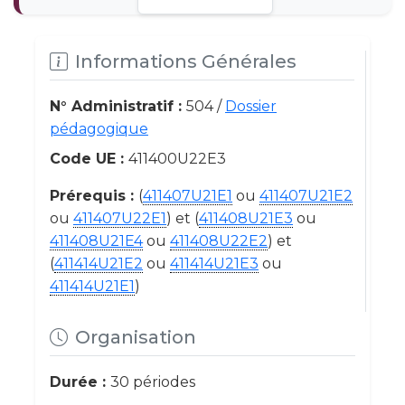
Informations Générales
N° Administratif :
504 /
Dossier
pédagogique
Code UE :
411400U22E3
Prérequis :
(
411407U21E1
ou
411407U21E2
ou
411407U22E1
) et (
411408U21E3
ou
411408U21E4
ou
411408U22E2
) et
(
411414U21E2
ou
411414U21E3
ou
411414U21E1
)
Organisation
Durée :
30 périodes