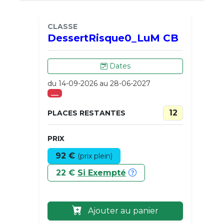
CLASSE
DessertRisque0_LuM CB
Dates
du 14-09-2026 au 28-06-2027
___
12
PLACES RESTANTES
PRIX
92 €
(prix plein)
22 €
Si Exempté
Ajouter au panier