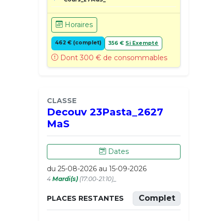
Horaires
462 € (complet)
356 €
Si Exempté
Dont 300 € de consommables
CLASSE
Decouv 23Pasta_2627
MaS
Dates
du 25-08-2026 au 15-09-2026
4
Mardi(s)
(17:00-21:10)_
Complet
PLACES RESTANTES