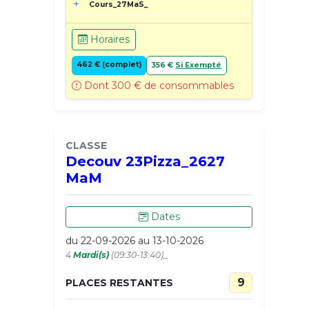
Cours_27MaS_
Horaires
462 € (complet)
356 €
Si Exempté
Dont 300 € de consommables
CLASSE
Decouv 23Pizza_2627
MaM
Dates
du 22-09-2026 au 13-10-2026
4
Mardi(s)
(09:30-13:40)_
9
PLACES RESTANTES