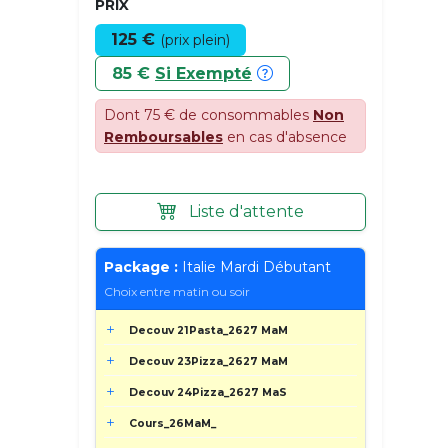
PRIX
125 €
(prix plein)
85 €
Si Exempté
Dont 75 € de consommables
Non
Remboursables
en cas d'absence
Liste d'attente
Package :
Italie Mardi Débutant
Choix entre matin ou soir
Decouv 21Pasta_2627 MaM
Decouv 23Pizza_2627 MaM
Decouv 24Pizza_2627 MaS
Cours_26MaM_