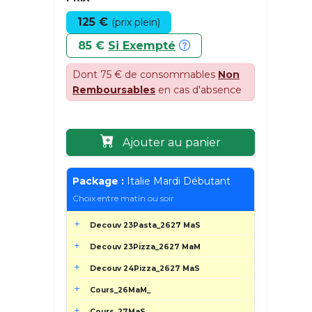
125 €
(prix plein)
85 €
Si Exempté
Dont 75 € de consommables
Non
Remboursables
en cas d'absence
Ajouter au panier
Package :
Italie Mardi Débutant
Choix entre matin ou soir
Decouv 23Pasta_2627 MaS
Decouv 23Pizza_2627 MaM
Decouv 24Pizza_2627 MaS
Cours_26MaM_
Cours_27MaS_