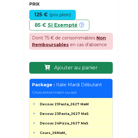
PRIX
125 €
(prix plein)
85 €
Si Exempté
Dont 75 € de consommables
Non
Remboursables
en cas d'absence
Ajouter au panier
Package :
Italie Mardi Débutant
Choix entre matin ou soir
Decouv 21Pasta_2627 MaM
Decouv 23Pasta_2627 MaS
Decouv 24Pizza_2627 MaS
Cours_26MaM_