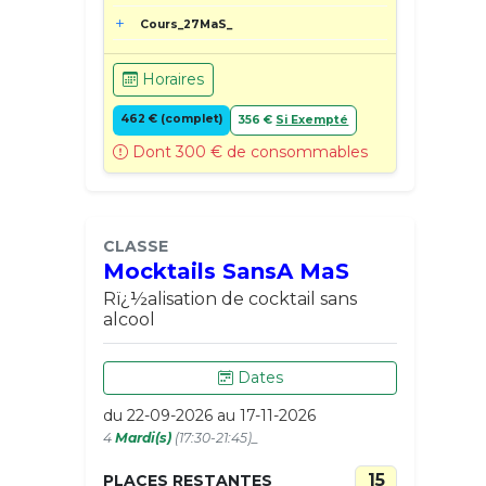
Cours_27MaS_
Horaires
462 € (complet)
356 €
Si Exempté
Dont 300 € de consommables
CLASSE
Mocktails SansA MaS
Rï¿½alisation de cocktail sans
alcool
Dates
du 22-09-2026 au 17-11-2026
4
Mardi(s)
(17:30-21:45)_
15
PLACES RESTANTES