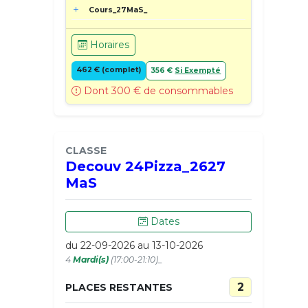
Cours_27MaS_
Horaires
462 € (complet)
356 €
Si Exempté
Dont 300 € de consommables
CLASSE
Decouv 24Pizza_2627
MaS
Dates
du 22-09-2026 au 13-10-2026
4
Mardi(s)
(17:00-21:10)_
2
PLACES RESTANTES