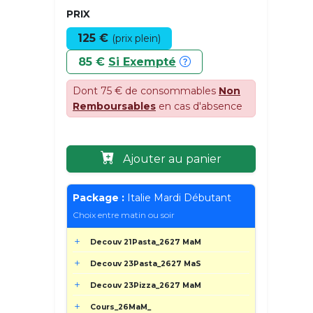
PRIX
125 €
(prix plein)
85 €
Si Exempté
Dont 75 € de consommables
Non
Remboursables
en cas d'absence
Ajouter au panier
Package :
Italie Mardi Débutant
Choix entre matin ou soir
Decouv 21Pasta_2627 MaM
Decouv 23Pasta_2627 MaS
Decouv 23Pizza_2627 MaM
Cours_26MaM_