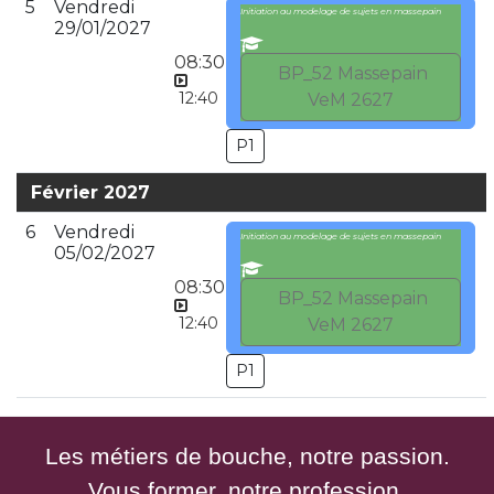
5
Vendredi
Initiation au modelage de sujets en massepain
29/01/2027
08:30
BP_52 Massepain
12:40
VeM 2627
P1
Février 2027
6
Vendredi
Initiation au modelage de sujets en massepain
05/02/2027
08:30
BP_52 Massepain
12:40
VeM 2627
P1
Les métiers de bouche, notre passion.
Vous former, notre profession.