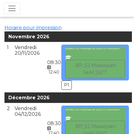
Horaire pour impression
Novembre 2026
1
Vendredi
Initiation au modelage de sujets en massepain
20/11/2026
08:30
BP_52 Massepain
12:40
VeM 2627
P1
Décembre 2026
2
Vendredi
Initiation au modelage de sujets en massepain
04/12/2026
08:30
BP_52 Massepain
12:40
VeM 2627