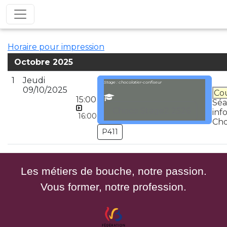
Horaire pour impression
Octobre 2025
1
Jeudi
Stage : chocolatier-confiseur
09/10/2025
Cou
15:00
Sé
Choco Stage2 2526
inf
16:00
Ch
P411
Les métiers de bouche, notre passion.
Vous former, notre profession.