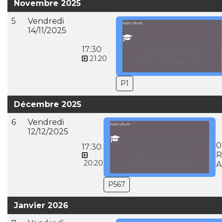
Novembre 2025
5
Vendredi
Apiculture
14/11/2025
17:30
Apiculteur_1t
21:20
VeS_Theorie2526
P1
Décembre 2025
6
Vendredi
Apiculture
12/12/2025
0
17:30
Apiculteur_1t
R
20:20
VeS_Theorie2526
A
P567
Janvier 2026