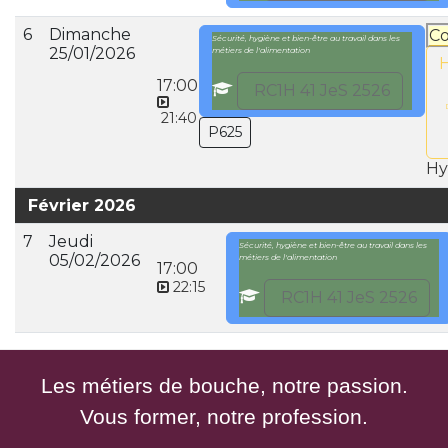
6
Dimanche
Co
Sécurité, hygiène et bien-être au travail dans les
25/01/2026
métiers de l'alimentation
17:00
RC1H 41 JeS 2526
21:40
P625
Hy
Février 2026
7
Jeudi
Sécurité, hygiène et bien-être au travail dans les
05/02/2026
métiers de l'alimentation
17:00
22:15
RC1H 41 JeS 2526
Les métiers de bouche, notre passion.
Vous former, notre profession.