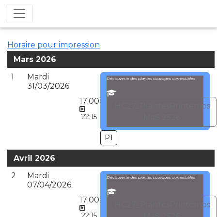
Horaire pour impression
Mars 2026
1
Mardi
Découverte des plantes sauvages comestibles
31/03/2026
17:00
HC27_PlantesPrintemps
22:15
MaS 2526
P1
Avril 2026
2
Mardi
Découverte des plantes sauvages comestibles
07/04/2026
17:00
HC27_PlantesPrintemps
22:15
MaS 2526