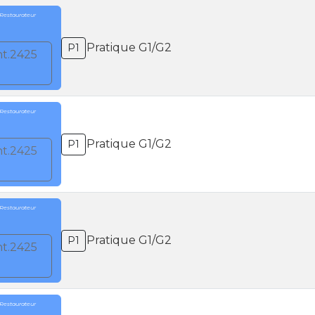
: Restaurateur
Pratique G1/G2
P1
nt.2425
: Restaurateur
Pratique G1/G2
P1
nt.2425
: Restaurateur
Pratique G1/G2
P1
nt.2425
: Restaurateur