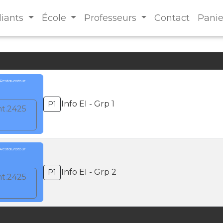
diants
École
Professeurs
Contact
Panie
: Restaurateur
Info EI - Grp 1
P1
nt.2425
: Restaurateur
Info EI - Grp 2
P1
nt.2425