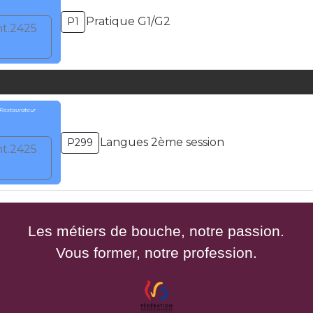
Pratique G1/G2
P1
nt.2425
: Restaurateur
Langues 2ème session
P299
nt.2425
Les métiers de bouche, notre passion.
Vous former, notre profession.