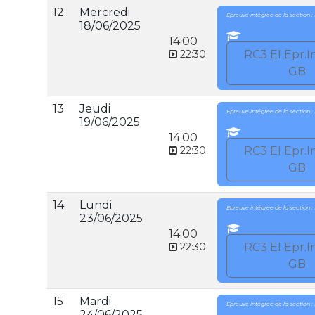
12
Mercredi
Epreuve intégrée de la section 
18/06/2025
14:00
22:30
RC3 EI Epr.I
GB
13
Jeudi
Epreuve intégrée de la section 
19/06/2025
14:00
22:30
RC3 EI Epr.I
GB
14
Lundi
Epreuve intégrée de la section 
23/06/2025
14:00
22:30
RC3 EI Epr.I
GB
15
Mardi
Epreuve intégrée de la section 
24/06/2025